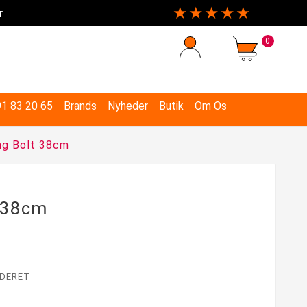
★★★★★
r
0
 91 83 20 65
Brands
Nyheder
Butik
Om Os
ng Bolt 38cm
 38cm
DERET