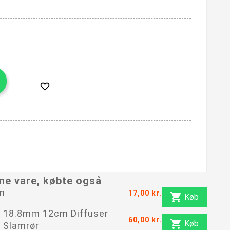

ne vare, købte også
m
17,00 kr.

Køb
18.8mm 12cm Diffuser
60,00 kr.

Køb
Slamrør