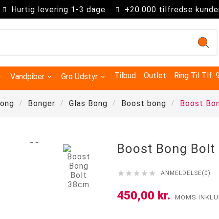
Hurtig levering 1-3 dage
+20.000 tilfredse kunde
Tilbud
Outlet
Ring Til Tlf.
Vandpiber
Gro Udstyr
ong
Bonger
Glas Bong
Boost bong
Boost Bo

Boost Bong Bolt





ANMELDELSE(0)
Kingsize Cones 109mm
Partysize Cones 140mm
Supersize Cones 180mm
Gigasize Cones 280mm
450,00 kr.
MOMS INKLU
Smokers choice mixerbakker
Advanced Hydroponics
Green House Powder Feeding
Sygdomsbekæmpelse & Additiver
Lys Tilbehør