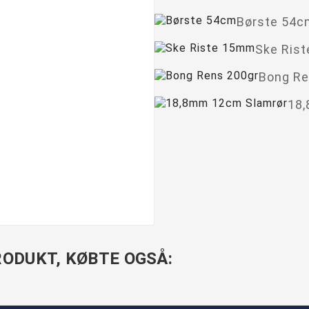
Børste 54c
Ske Ris
Bong Re
18
ODUKT, KØBTE OGSÅ: