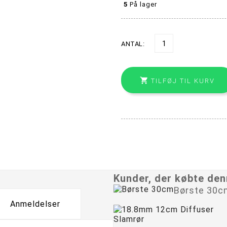
5
På lager
ANTAL:

TILFØJ TIL KURV
Kunder, der købte den
Børste 30c
Anmeldelser