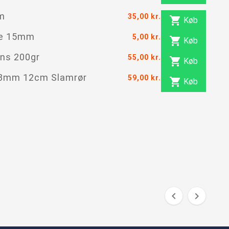
m
35,00 kr.

Køb
te 15mm
5,00 kr.

Køb
ns 200gr
55,00 kr.

Køb
,8mm 12cm Slamrør
59,00 kr.

Køb

