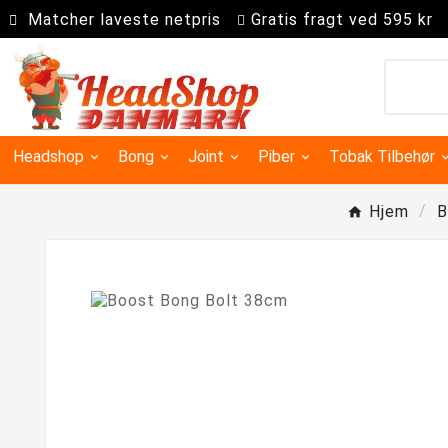
Matcher laveste netpris
Gratis fragt ved 595 kr
Headshop
Bong
Joint
Piber
Tobak Tilbehør
Hjem
B
Kingsize slim joint papir
Super kingsize filter tips
Precooler Og Askefanger
Dugout & One Hit Piber